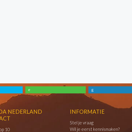
DA NEDERLAND
INFORMATIE
ACT
Stel je vraag
Wil je eerst kennismaken?
op 10