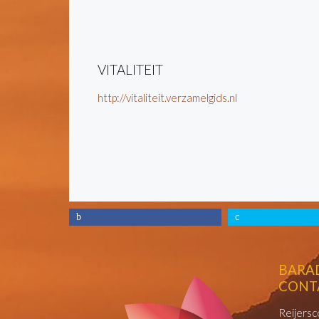
VITALITEIT
http://vitaliteit.verzamelgids.nl
BARA
CONT
Reijersc