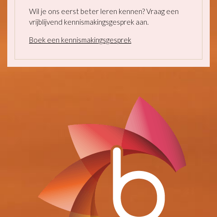
Wil je ons eerst beter leren kennen? Vraag een
vrijblijvend kennismakingsgesprek aan.
Boek een kennismakingsgesprek