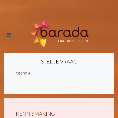
STEL JE VRAAG
{rsform 4}
KENNISMAKING